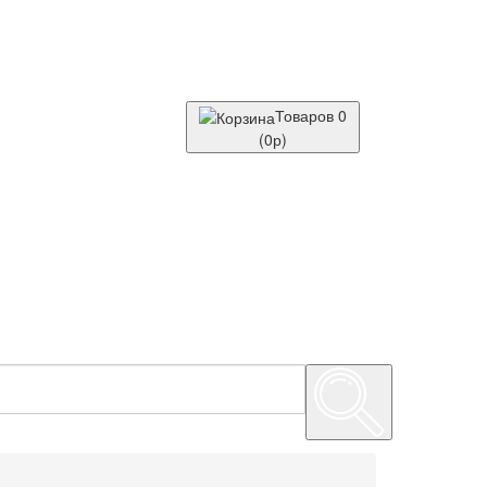
Товаров 0
(0р)