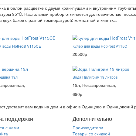
тика в белой расцветке с двумя кран-пушами и внутренним трубча
ратуры 95°C. Настольный прибор отличается долговечностью, поско
 двух баков с разной температурой: комнатной и кипятка.
я воды HotFrost V115CE
Кулер для воды HotFrost V115C
20500р
ршина 19л
Вода Пилигрим 19 литров
азированная,
19л,
Негазированная,
690р
ст доставит вам воду на дом и в офис в Одинцово и Одинцовский 
а поддержки
Дополнительно
ся с нами
Производители
айта
Товары со скидкой