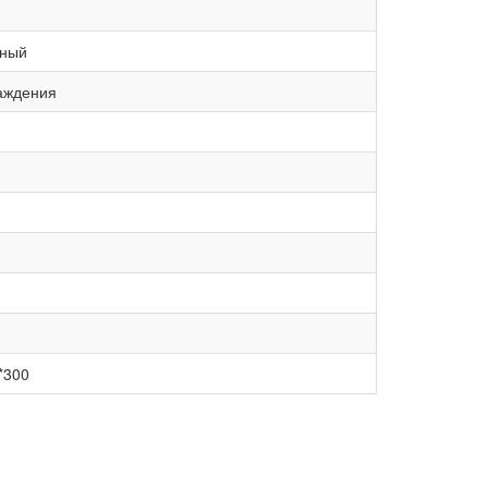
ьный
аждения
*300