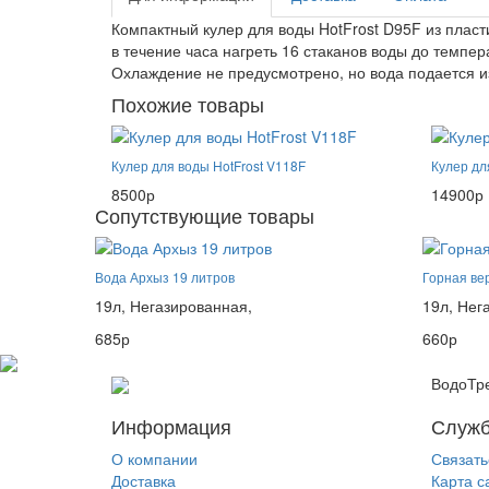
Компактный кулер для воды HotFrost D95F из плас
в течение часа нагреть 16 стаканов воды до темпе
Охлаждение не предусмотрено, но вода подается из
Похожие товары
Кулер для воды HotFrost V118F
Кулер дл
8500р
14900р
Сопутствующие товары
Вода Архыз 19 литров
Горная ве
19л,
Негазированная,
19л,
Нег
685р
660р
ВодоТре
Информация
Служб
О компании
Связать
Доставка
Карта с