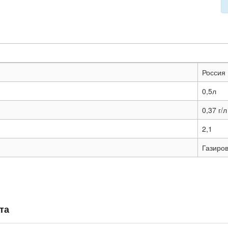
Россия
0,5л
0,37 г/л
2,1
Газиро
та