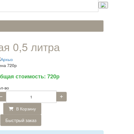
я 0,5 литра
ена
720р
бщая стоимость:
720р
ол-во
В Корзину
Быстрый заказ