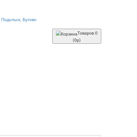
Товаров 0
(0р)