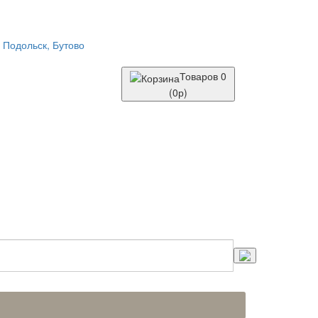
Товаров 0
(0р)