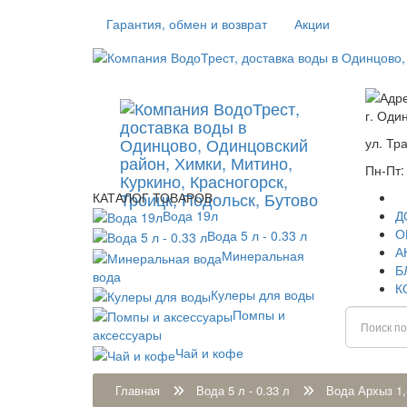
Гарантия, обмен и возврат
Акции
г. Оди
ул. Тр
Пн-Пт:
КАТАЛОГ ТОВАРОВ
Вода 19л
Д
О
Вода 5 л - 0.33 л
А
Минеральная
Б
вода
К
Кулеры для воды
Помпы и
аксессуары
Чай и кофе
Главная
Вода 5 л - 0.33 л
Вода Архыз 1,