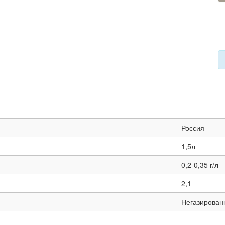
Россия
1,5л
0,2-0,35 г/л
2,1
Негазирован