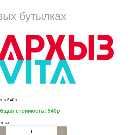
вых бутылках
ена
540р
бщая стоимость:
540р
ол-во