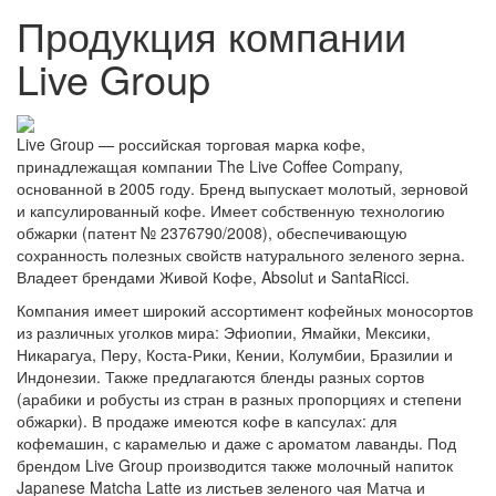
Продукция компании
Live Group
Live Group — российская торговая марка кофе,
принадлежащая компании The Live Coffee Company,
основанной в 2005 году. Бренд выпускает молотый, зерновой
и капсулированный кофе. Имеет собственную технологию
обжарки (патент № 2376790/2008), обеспечивающую
сохранность полезных свойств натурального зеленого зерна.
Владеет брендами Живой Кофе, Absolut и SantaRicci.
Компания имеет широкий ассортимент кофейных моносортов
из различных уголков мира: Эфиопии, Ямайки, Мексики,
Никарагуа, Перу, Коста-Рики, Кении, Колумбии, Бразилии и
Индонезии. Также предлагаются бленды разных сортов
(арабики и робусты из стран в разных пропорциях и степени
обжарки). В продаже имеются кофе в капсулах: для
кофемашин, с карамелью и даже с ароматом лаванды. Под
брендом Live Group производится также молочный напиток
Japanese Matcha Latte из листьев зеленого чая Матча и